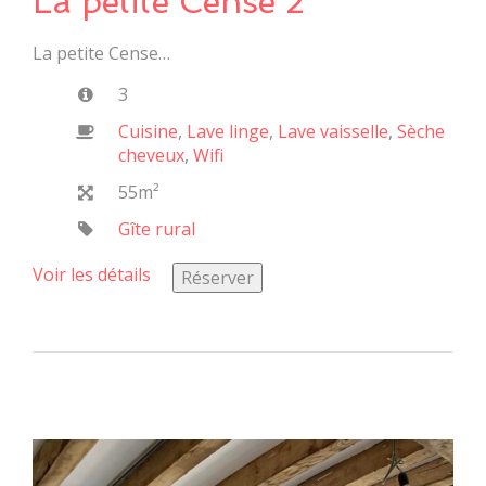
La petite Cense 2
La petite Cense…
3
Cuisine
,
Lave linge
,
Lave vaisselle
,
Sèche
cheveux
,
Wifi
55m²
Gîte rural
Voir les détails
Réserver