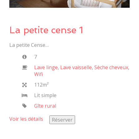
La petite cense 1
La petite Cense…
7
Lave linge
,
Lave vaisselle
,
Sèche cheveux
,
Wifi
112m²
Lit simple
Gîte rural
Voir les détails
Réserver