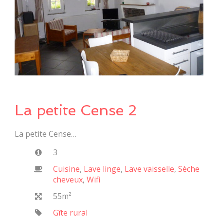
La petite Cense 2
La petite Cense…
3
Cuisine
,
Lave linge
,
Lave vaisselle
,
Sèche
cheveux
,
Wifi
55m²
Gîte rural