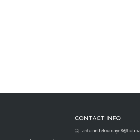
CONTACT INFO
antoinetteloumaye8@hotma